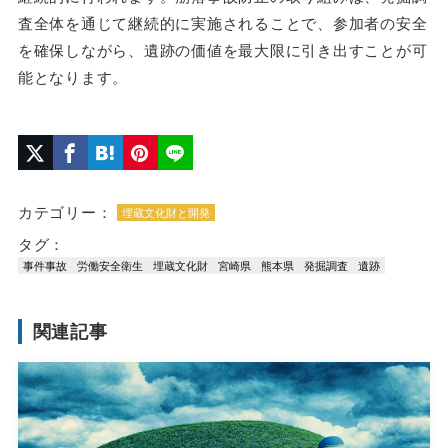
査全体を通じて継続的に実施されることで、参加者の安全
を確保しながら、遺跡の価値を最大限に引き出すことが可
能となります。
カテゴリー：
埋蔵文化財と開発
タグ：
事件事故
労働安全衛生
埋蔵文化財
宮崎県
熊本県
発掘調査
遺跡
関連記事