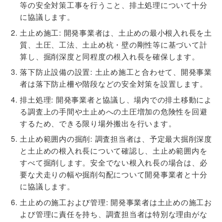
等の安全対策工事を行うこと、排土処理について十分
に協議します。
土止め施工: 開発事業者は、土止めの最小根入れ長を土
質、土圧、工法、土止め杭・壁の剛性等に基づいて計
算し、掘削深度と同程度の根入れ長を確保します。
落下防止設備の設置: 土止め施工と合わせて、開発事業
者は落下防止柵や階段などの安全対策を設置します。
排土処理: 開発事業者と協議し、場内での排土移動によ
る調査上の手間や土止めへの土圧増加の危険性を回避
するため、できる限り場外搬出を行います。
土止め範囲内の掘削: 調査担当者は、予定最大掘削深度
と土止めの根入れ長について確認し、土止め範囲内を
すべて掘削します。安全でない根入れ長の場合は、必
要な犬走りの幅や掘削勾配について開発事業者と十分
に協議します。
土止めの施工および管理: 開発事業者は土止めの施工お
よび管理に責任を持ち、調査担当者は特別な理由がな