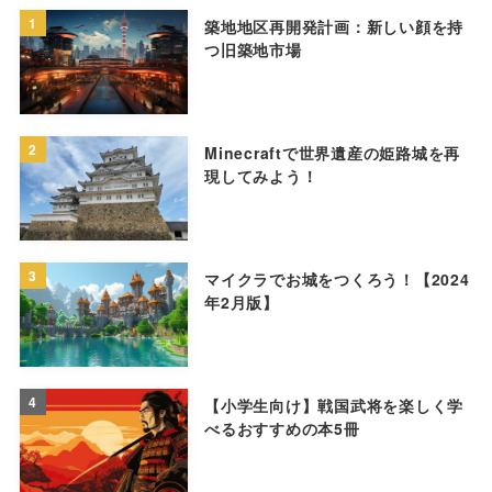
1
築地地区再開発計画：新しい顔を持
つ旧築地市場
2
Minecraftで世界遺産の姫路城を再
現してみよう！
3
マイクラでお城をつくろう！【2024
年2月版】
4
【小学生向け】戦国武将を楽しく学
べるおすすめの本5冊