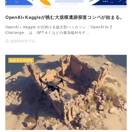
OpenAI×Kaggleが挑む大規模遺跡探査コンペが始まる。
OpenAI × Kaggle が仕掛ける超大型ハッカソン 「OpenAI to Z
Challenge」 は、GPT-4.1 などの最先端AIモデ…
2025年5月17日
最新考古学講座