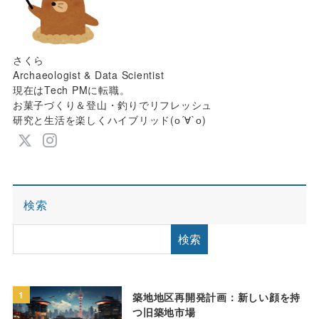
さくら
Archaeologist & Data Scientist
現在はTech PMに転職。
お菓子づくり＆登山・釣りでリフレッシュ
研究と生活を楽しくハイブリッド(о´∀`о)
検索
検索
1
築地地区再開発計画：新しい顔を持
つ旧築地市場