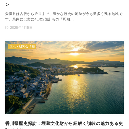
ン
愛媛県は古代から近世まで、豊かな歴史の足跡が今も数多く残る地域で
す。県内には実に4,322箇所もの「周知…
2025年4月5日
展示・研究会情報
香川県歴史探訪：埋蔵文化財から紐解く讃岐の魅力ある史