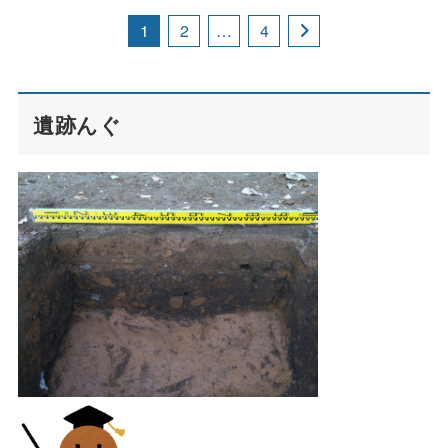
1
2
…
4
遺跡んぐ