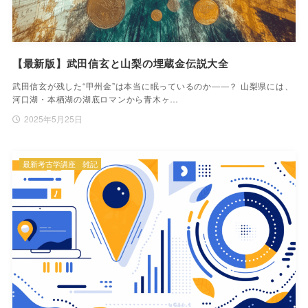
【最新版】武田信玄と山梨の埋蔵金伝説大全
武田信玄が残した“甲州金”は本当に眠っているのか――？ 山梨県には、
河口湖・本栖湖の湖底ロマンから青木ヶ…
2025年5月25日
最新考古学講座
雑記