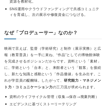
資源を教材化。
SNS運用やクラウドファンディングで共感コミュニテ
ィを育成し、次の展示や修復資金につなげる。
なぜ「プロデューサー」なのか？
映画で言えば、監督（学術研究）と制作（展示実務）と広
報（教育普及）を⼀手に束ね、“作品”としての博物館体験
を完成させるポジションだからです。資料という「素材」
に、学術という「台本」と、来館者という「観客」を接続
し、新たな知識と感動という「作品価値」を⽣み出す。こ
れが学芸員の醍醐味。したがって、
研究能力・マネジメン
ト力・コミュニケーション力
の三刀流が求められます。
資料のライフサイクル管理（収集→保存→廃棄判断）
エビデンスに基づくストーリーテリング