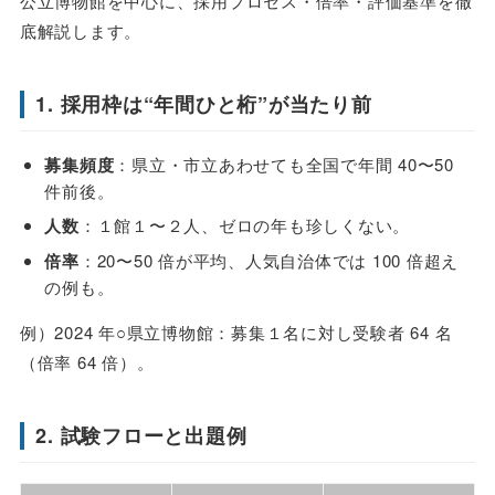
公立博物館を中心に、採用プロセス・倍率・評価基準を徹
底解説します。
1. 採用枠は“年間ひと桁”が当たり前
募集頻度
：県立・市立あわせても全国で年間 40〜50
件前後。
人数
：１館１〜２人、ゼロの年も珍しくない。
倍率
：20〜50 倍が平均、人気自治体では 100 倍超え
の例も。
例）2024 年○県立博物館：募集１名に対し受験者 64 名
（倍率 64 倍）。
2. 試験フローと出題例