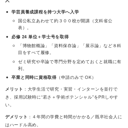
学芸員養成課程を持つ大学へ入学
国公私立あわせて約３００校が開講（文科省公
表）。
必修 24 単位＋学士号を取得
「博物館概論」「資料保存論」「展示論」など８科
目をすべて履修。
ゼミ研究や卒論で専門分野を定めておくと就職に有
利。
卒業と同時に資格取得
（申請のみで OK）
メリット
：大学生活で研究・実習・インターンを並行で
き、採用試験時に“若さ＋学術ポテンシャル”をPRしやす
い。
デメリット
：４年間の学費と時間がかかる／既卒社会人に
はハードル高め。