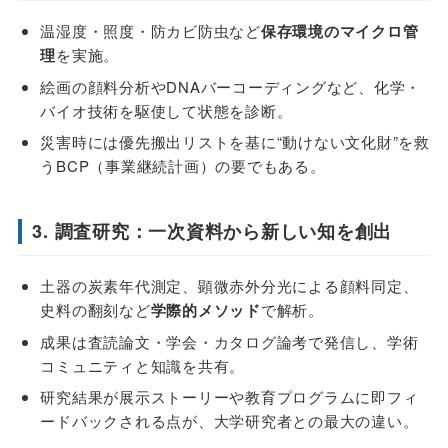
温湿度・照度・防カビ防虫など
保存環境のマイクロ管
理
を実施。
絵画の顔料分析やDNAバーコーディングなど、化学・
バイオ技術を駆使して状態を診断。
災害時には優先搬出リストを基に“動けない文化財”を救
うBCP（事業継続計画）の要でもある。
3. 調査研究：一次資料から新しい知を創出
土器の炭素年代測定、顕微赤外分光による顔料同定、
史料の翻刻など
学際的メソッド
で解析。
成果は査読論文・学会・カタログ論考で発信し、学術
コミュニティと知識を共有。
研究結果が展示ストーリーや教育プログラムに即フィ
ードバックされる点が、大学研究者との最大の違い。