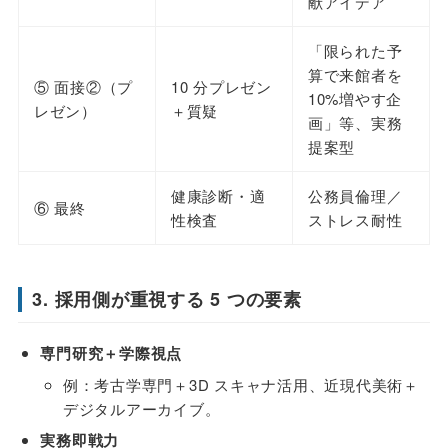
献アイデア
「限られた予
算で来館者を
⑤ 面接②（プ
10 分プレゼン
10%増やす企
レゼン）
＋質疑
画」等、実務
提案型
健康診断・適
公務員倫理／
⑥ 最終
性検査
ストレス耐性
3. 採用側が重視する 5 つの要素
専門研究＋学際視点
例：考古学専門＋3D スキャナ活用、近現代美術＋
デジタルアーカイブ。
実務即戦力