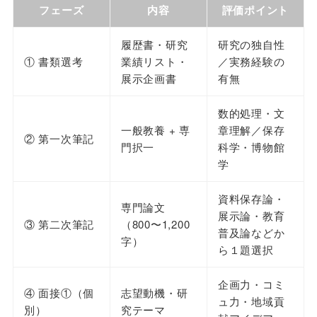
フェーズ
内容
評価ポイント
履歴書・研究
研究の独自性
① 書類選考
業績リスト・
／実務経験の
展示企画書
有無
数的処理・文
一般教養 + 専
章理解／保存
② 第一次筆記
門択一
科学・博物館
学
資料保存論・
専門論文
展示論・教育
③ 第二次筆記
（800〜1,200
普及論などか
字）
ら１題選択
企画力・コミ
④ 面接①（個
志望動機・研
ュ力・地域貢
別）
究テーマ