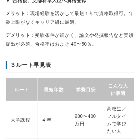
合格後、文部科学大臣へ資格登録
メリット
：現場経験を活かして最短１年で資格取得可。年
齢上限がなくキャリア組に最適。
デメリット
：受験条件が細かく、論文や発掘報告など実績
提出が必須。合格率はおよそ 40〜50％。
３ルート早見表
こんな人
ルート
最短年数
学費目安
に最適
高校生／
200〜400
フルタイ
大学課程
4 年
万円
ムで学び
たい人