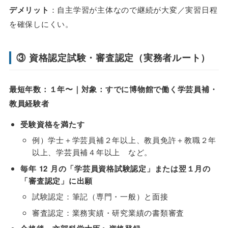
デメリット
：自主学習が主体なので継続が大変／実習日程
を確保しにくい。
③ 資格認定試験・審査認定（実務者ルート）
最短年数：１年〜｜対象：すでに博物館で働く学芸員補・
教員経験者
受験資格を満たす
例）学士＋学芸員補２年以上、教員免許＋教職２年
以上、学芸員補４年以上 など。
毎年 12 月の「学芸員資格試験認定」または翌１月の
「審査認定」に出願
試験認定：筆記（専門・一般）と面接
審査認定：業務実績・研究業績の書類審査