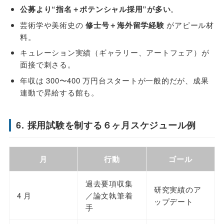
公募より“指名＋ポテンシャル採用”が多い
。
芸術学や美術史の
修士号＋海外留学経験
がアピール材
料。
キュレーション実績（ギャラリー、アートフェア）が
面接で刺さる。
年収は 300〜400 万円台スタートが一般的だが、成果
連動で昇給する館も。
6. 採用試験を制する６ヶ月スケジュール例
月
行動
ゴール
過去要項収集
研究実績のア
4 月
／論文執筆着
ップデート
手