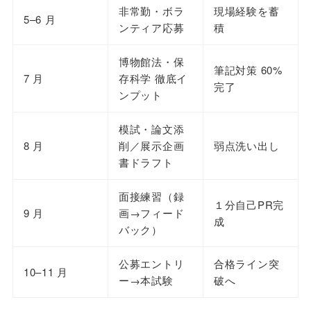
非常勤・ボラ
現場経験を蓄
5–6 月
ンティア応募
積
博物館法・保
筆記対策 60%
7 月
存科学 徹底イ
完了
ンプット
模試・論文添
8 月
削／展示企画
弱点洗い出し
書ドラフト
面接練習（録
１分自己PR完
9 月
画→フィード
成
バック）
公募エントリ
合格ライン突
10–11 月
ー→本試験
破へ