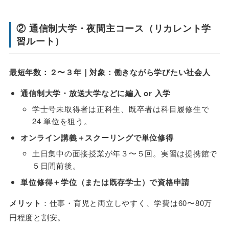
② 通信制大学・夜間主コース（リカレント学
習ルート）
最短年数：２〜３年｜対象：働きながら学びたい社会人
通信制大学・放送大学などに編入 or 入学
学士号未取得者は正科生、既卒者は科目履修生で
24 単位を狙う。
オンライン講義＋スクーリングで単位修得
土日集中の面接授業が年３〜５回。実習は提携館で
５日間前後。
単位修得＋学位（または既存学士）で資格申請
メリット
：仕事・育児と両立しやすく、学費は60〜80万
円程度と割安。