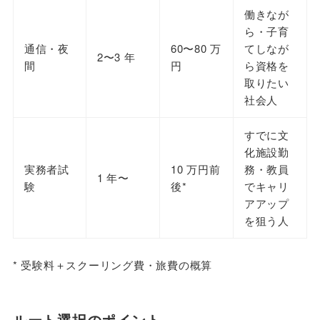
働きなが
ら・子育
通信・夜
60〜80 万
てしなが
2〜3 年
間
円
ら資格を
取りたい
社会人
すでに文
化施設勤
実務者試
10 万円前
務・教員
1 年〜
験
後*
でキャリ
アアップ
を狙う人
* 受験料＋スクーリング費・旅費の概算
ルート選択のポイント