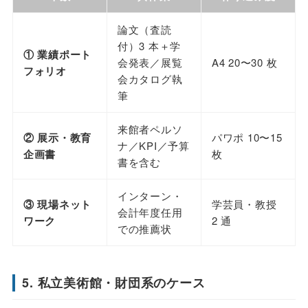
論文（査読
付）3 本＋学
① 業績ポート
会発表／展覧
A4 20〜30 枚
フォリオ
会カタログ執
筆
来館者ペルソ
② 展示・教育
パワポ 10〜15
ナ／KPI／予算
企画書
枚
書を含む
インターン・
③ 現場ネット
学芸員・教授
会計年度任用
ワーク
2 通
での推薦状
5. 私立美術館・財団系のケース