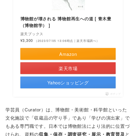
博物館が壊される 博物館再生への道 [ 青木豊
（博物館学） ]
楽天ブックス
¥3,300
（2023/07/05 13:06時点 | 楽天市場調べ）
Amazon
楽天市場
Yahooショッピング
ポチップ
学芸員（Curator）は、博物館・美術館・科学館といった
文化施設で「収蔵品の守り⼿」であり「学びの演出家」で
もある専門職です。⽇本では博物館法により法的に位置づ
けられ、資料の
収集・保存・調査研究・展示・教育普及
と