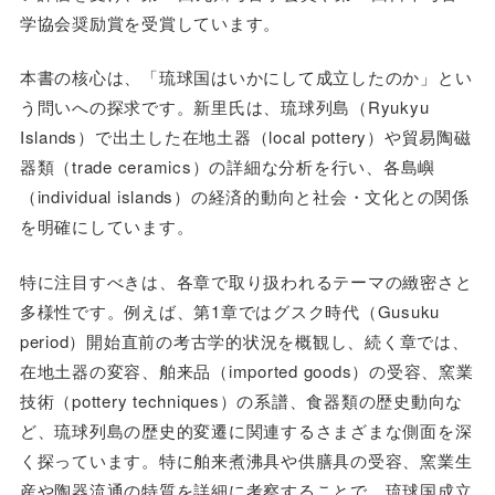
学協会奨励賞を受賞しています。
本書の核心は、「琉球国はいかにして成立したのか」とい
う問いへの探求です。新里氏は、琉球列島（Ryukyu
Islands）で出土した在地土器（local pottery）や貿易陶磁
器類（trade ceramics）の詳細な分析を行い、各島嶼
（individual islands）の経済的動向と社会・文化との関係
を明確にしています。
特に注目すべきは、各章で取り扱われるテーマの緻密さと
多様性です。例えば、第1章ではグスク時代（Gusuku
period）開始直前の考古学的状況を概観し、続く章では、
在地土器の変容、舶来品（imported goods）の受容、窯業
技術（pottery techniques）の系譜、食器類の歴史動向な
ど、琉球列島の歴史的変遷に関連するさまざまな側面を深
く探っています。特に舶来煮沸具や供膳具の受容、窯業生
産や陶器流通の特質を詳細に考察することで、琉球国成立