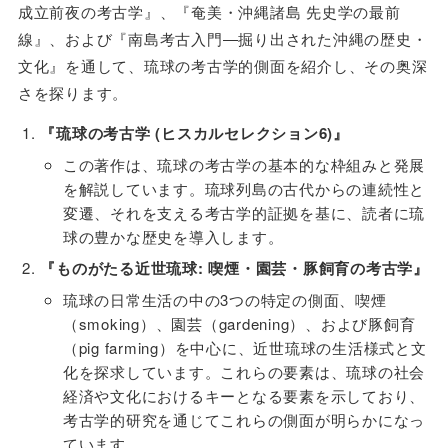
成立前夜の考古学』、『奄美・沖縄諸島 先史学の最前
線』、および『南島考古入門―掘り出された沖縄の歴史・
文化』を通して、琉球の考古学的側面を紹介し、その奥深
さを探ります。
『琉球の考古学 (ヒスカルセレクション6)』
この著作は、琉球の考古学の基本的な枠組みと発展
を解説しています。琉球列島の古代からの連続性と
変遷、それを支える考古学的証拠を基に、読者に琉
球の豊かな歴史を導入します。
『ものがたる近世琉球: 喫煙・園芸・豚飼育の考古学』
琉球の日常生活の中の3つの特定の側面、喫煙
（smoking）、園芸（gardening）、および豚飼育
（pig farming）を中心に、近世琉球の生活様式と文
化を探求しています。これらの要素は、琉球の社会
経済や文化におけるキーとなる要素を示しており、
考古学的研究を通じてこれらの側面が明らかになっ
ています。