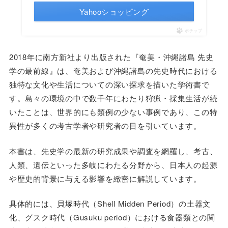
Yahooショッピング
ポチップ
2018年に南方新社より出版された『奄美・沖縄諸島 先史
学の最前線』は、奄美および沖縄諸島の先史時代における
独特な文化や生活についての深い探求を描いた学術書で
す。島々の環境の中で数千年にわたり狩猟・採集生活が続
いたことは、世界的にも類例の少ない事例であり、この特
異性が多くの考古学者や研究者の目を引いています。
本書は、先史学の最新の研究成果や調査を網羅し、考古、
人類、遺伝といった多岐にわたる分野から、日本人の起源
や歴史的背景に与える影響を緻密に解説しています。
具体的には、貝塚時代（Shell Midden Period）の土器文
化、グスク時代（Gusuku period）における食器類との関