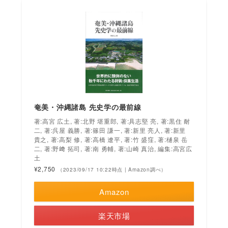
奄美・沖縄諸島 先史学の最前線
著:高宮 広土, 著:北野 堪重郎, 著:具志堅 亮, 著:黒住 耐
二, 著:呉屋 義勝, 著:篠田 謙一, 著:新里 亮人, 著:新里
貴之, 著:高梨 修, 著:高橋 遼平, 著:竹 盛窪, 著:樋泉 岳
二, 著:野﨑 拓司, 著:南 勇輔, 著:山崎 真治, 編集:高宮広
土
¥2,750
（2023/09/17 10:22時点 | Amazon調べ）
Amazon
楽天市場