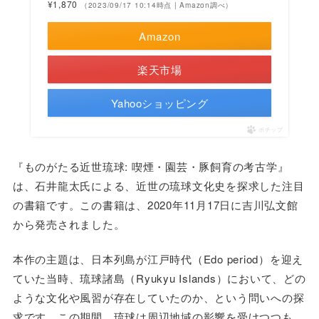
¥1,870
（2023/09/17 10:14時点 | Amazon調べ）
Amazon
楽天市場
Yahooショッピング
ポチップ
『ものがたる近世琉球: 喫煙・園芸・豚飼育の考古学』
は、石井龍太氏による、近世の琉球文化史を探求した注目
の書籍です。この書籍は、2020年11月17日に吉川弘文館
から発売されました。
本作の主題は、日本列島が江戸時代（Edo period）を迎え
ていた当時、琉球諸島（Ryukyu Islands）において、どの
ような文化や風習が存在していたのか、という問いへの探
求です。この期間、琉球は周辺地域の影響を受けつつも、