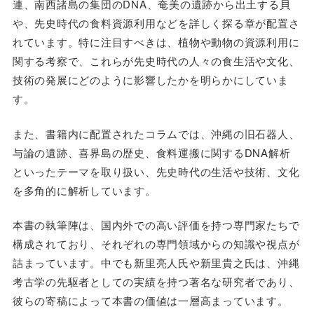
連、南西諸島の集団のDNA、奄美の遺跡から出土する貝
や、先史時代の食料資源利用などを詳しく探る章が配置さ
れています。特に注目すべきは、植物や動物の資源利用に
関する考察で、これらが先史時代の人々の食生活や文化、
技術の発展にどのように影響したかを明らかにしていま
す。
また、書籍内に配置されたコラムでは、沖縄の旧石器人、
与論の遺跡、喜界島の歴史、食料運搬に関するDNA解析
といったテーマを取り扱い、先史時代の生活や技術、文化
を多角的に解析しています。
本書の執筆陣は、国内外での高い評価を持つ専門家たちで
構成されており、それぞれの専門領域からの知識や視点が
詰まっています。中でも新里亮人氏や新里貴之氏は、沖縄
考古学の先駆者としての実績を持つ著名な研究者であり、
彼らの寄稿によって本書の価値は一層高まっています。