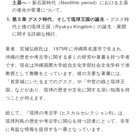
土器へ
– 新石器時代（Neolithic period）における土器
の進化や変遷について。
第５章 グスク時代、そして琉球王国の誕生
– グスク時
代と後の琉球王国（Ryukyu Kingdom）の誕生・展開
に関する詳細な検討。
著者、宮城弘樹氏は、1975年に沖縄県名護市で生まれ、
沖縄の歴史や考古学に関する多くの研究や著書を持つ学者
です。現在は沖縄国際大学総合文化学部社会文化学科で准
教授として教鞭をとっています。彼の主要な著書には、
「首里城にいたるまでのグスク」や「中世の銭と琉球王
国」などがあり、琉球の歴史や文化に関する深い知識を持
つことが伺えます。
総じて、『琉球の考古学 (ヒスカルセレクション6)』は、
琉球列島の歴史や考古学に関心を持つ読者にとって、非常
に有益な情報を提供する一冊となっています。