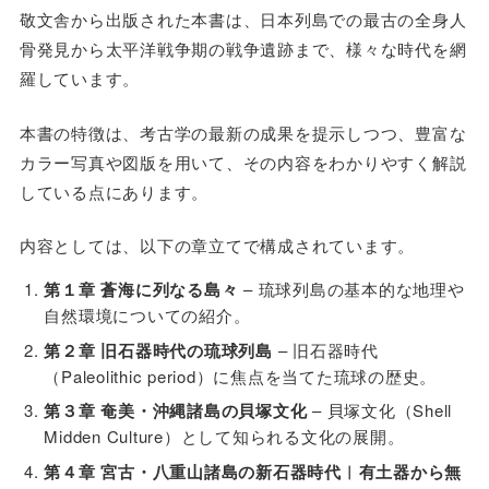
敬文舎から出版された本書は、日本列島での最古の全身人
骨発見から太平洋戦争期の戦争遺跡まで、様々な時代を網
羅しています。
本書の特徴は、考古学の最新の成果を提示しつつ、豊富な
カラー写真や図版を用いて、その内容をわかりやすく解説
している点にあります。
内容としては、以下の章立てで構成されています。
第１章 蒼海に列なる島々
– 琉球列島の基本的な地理や
自然環境についての紹介。
第２章 旧石器時代の琉球列島
– 旧石器時代
（Paleolithic period）に焦点を当てた琉球の歴史。
第３章 奄美・沖縄諸島の貝塚文化
– 貝塚文化（Shell
Midden Culture）として知られる文化の展開。
第４章 宮古・八重山諸島の新石器時代︱有土器から無