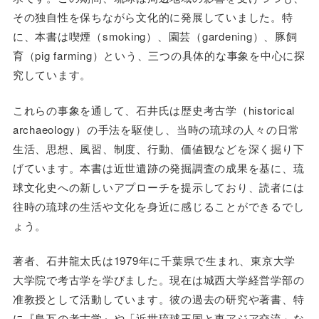
その独自性を保ちながら文化的に発展していました。特
に、本書は喫煙（smoking）、園芸（gardening）、豚飼
育（pig farming）という、三つの具体的な事象を中心に探
究しています。
これらの事象を通して、石井氏は歴史考古学（historical
archaeology）の手法を駆使し、当時の琉球の人々の日常
生活、思想、風習、制度、行動、価値観などを深く掘り下
げています。本書は近世遺跡の発掘調査の成果を基に、琉
球文化史への新しいアプローチを提示しており、読者には
往時の琉球の生活や文化を身近に感じることができるでし
ょう。
著者、石井龍太氏は1979年に千葉県で生まれ、東京大学
大学院で考古学を学びました。現在は城西大学経営学部の
准教授として活動しています。彼の過去の研究や著書、特
に『島瓦の考古学』や「近世琉球王国と東アジア交流」な