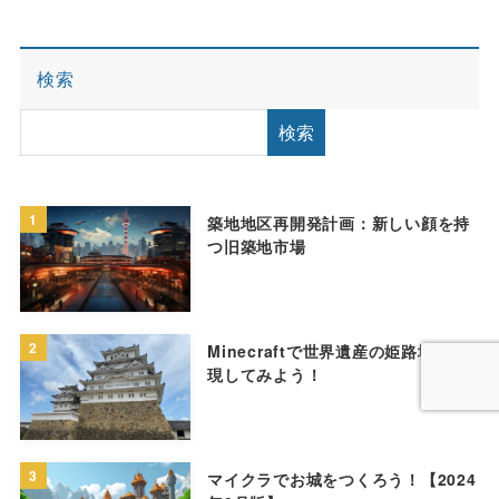
検索
検索
1
築地地区再開発計画：新しい顔を持
つ旧築地市場
2
Minecraftで世界遺産の姫路城を再
現してみよう！
3
マイクラでお城をつくろう！【2024