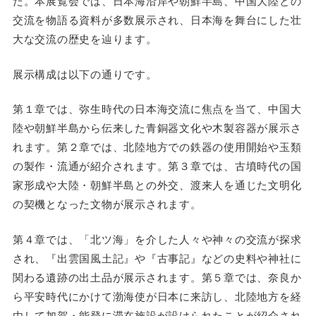
た。本展覧会では、日本海沿岸や朝鮮半島、中国大陸との
交流を物語る資料が多数展示され、日本海を舞台にした壮
大な交流の歴史を辿ります。
展示構成は以下の通りです。
第１章では、弥生時代の日本海交流に焦点を当て、中国大
陸や朝鮮半島から伝来した青銅器文化や木製容器が展示さ
れます。第２章では、北陸地方での鉄器の使用開始や玉類
の製作・流通が紹介されます。第３章では、古墳時代の国
家形成や大陸・朝鮮半島との外交、渡来人を通じた文明化
の契機となった文物が展示されます。
第４章では、「北ツ海」を介した人々や神々の交流が探求
され、『出雲国風土記』や『古事記』などの史料や神社に
関わる遺跡の出土品が展示されます。第５章では、奈良か
ら平安時代にかけて渤海使が日本に来訪し、北陸地方を経
由して加賀・能登に滞在施設が設けられたことが紹介され