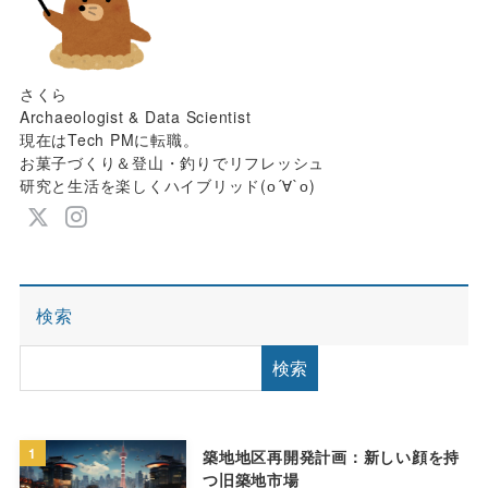
さくら
Archaeologist & Data Scientist
現在はTech PMに転職。
お菓子づくり＆登山・釣りでリフレッシュ
研究と生活を楽しくハイブリッド(о´∀`о)
検索
検索
1
築地地区再開発計画：新しい顔を持
つ旧築地市場