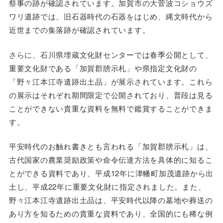
祭事の跡が確認されています。加賀市の大菅波コショウズ
ワリ遺跡では、旧石器時代の石器をはじめ、縄文時代から
近世までの集落跡が確認されています。
さらに、石川県埋蔵文化財センターでは春季公開として、
重要文化財である「加賀郡牓示札」や県指定文化財の
「野々江本江寺遺跡出土品」が展示されています。これら
の展示はそれぞれ期間限定で公開されており、普段は見る
ことができない貴重な資料を無料で鑑賞することができま
す。
平安時代のお触れ書きとも言われる「加賀郡牓示札」は、
古代国家の農業奨励政策や命令伝達方法を具体的に知るこ
とができる資料であり、平成12年に津幡町加茂遺跡から出
土し、平成22年に重要文化財に指定されました。また、
野々江本江寺遺跡出土品は、平安時代以降の墓地や葬送の
あり方を知るための貴重な資料であり、全国的にも稀な例