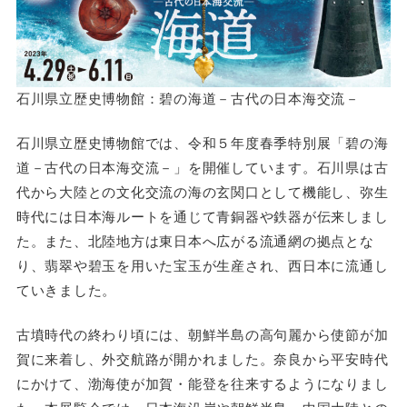
石川県立歴史博物館：碧の海道－古代の日本海交流－
石川県立歴史博物館では、令和５年度春季特別展「碧の海
道－古代の日本海交流－」を開催しています。石川県は古
代から大陸との文化交流の海の玄関口として機能し、弥生
時代には日本海ルートを通じて青銅器や鉄器が伝来しまし
た。また、北陸地方は東日本へ広がる流通網の拠点とな
り、翡翠や碧玉を用いた宝玉が生産され、西日本に流通し
ていきました。
古墳時代の終わり頃には、朝鮮半島の高句麗から使節が加
賀に来着し、外交航路が開かれました。奈良から平安時代
にかけて、渤海使が加賀・能登を往来するようになりまし