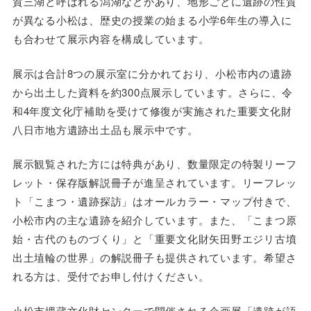
賀三湖と呼ばれる潟湖などがあり、地形ごとに遺跡の性質
が異なる小松は、歴史の授業の始まる小学6年生の導入に
も合わせて展示内容を構成しています。
展示は合計8つの展示室に分かれており、小松市内の遺跡
から出土した資料を約300点展示しています。さらに、令
和4年度文化庁補助を受けて修復が実施された重要文化財
八日市地方遺跡出土品も展示中です。
展示観覧された方には特典があり、数量限定の特製リーフ
レット・保存版解説冊子が進呈されています。リーフレッ
ト「こまつ・遺跡探訪」はオールカラー・マップ付きで、
小松市内の主な遺跡を紹介しています。また、「こまつ原
始・古代のものづくり」と「重要文化財矢田野エジリ古墳
出土埴輪の世界」の解説冊子も提供されています。希望さ
れる方は、受付でお申し付けください。
小松市埋蔵文化財センターで開催される企画展「遺跡が語