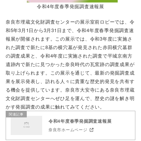
令和4年度春季発掘調査速報展
奈良市埋蔵文化財調査センターの展示室前ロビーでは、令
和5年3月1日から3月31日まで、令和4年度春季発掘調査速
報展が開催されます。この展示では、令和3年度に実施さ
れた調査で新たに8基の横穴墓が発見された赤田横穴墓群
の調査成果と、令和4年度に実施された調査で平城京南方
遺跡内で新たに見つかった奈良時代の瓦窯跡の調査成果が
取り上げられます。この展示を通じて、最新の発掘調査成
果を展示発表し、訪れる人々に貴重な歴史的発見を共有す
る機会を提供しています。奈良市大安寺にある奈良市埋蔵
文化財調査センターへぜひ足を運んで、歴史の謎を解き明
かす発掘調査の成果に触れてみてください。
関連記事
令和4年度春季発掘調査速報展
奈良市ホームページ