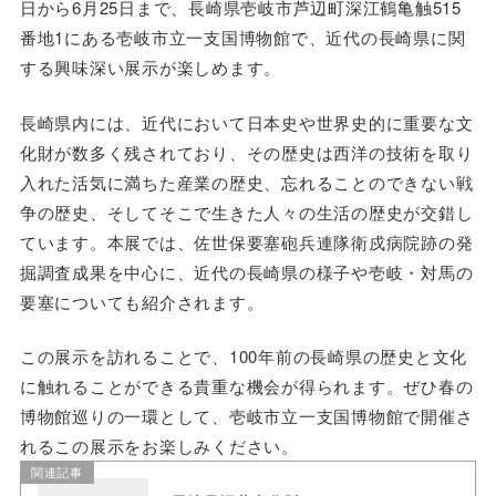
日から6月25日まで、長崎県壱岐市芦辺町深江鶴亀触515
番地1にある壱岐市立一支国博物館で、近代の長崎県に関
する興味深い展示が楽しめます。
長崎県内には、近代において日本史や世界史的に重要な文
化財が数多く残されており、その歴史は西洋の技術を取り
入れた活気に満ちた産業の歴史、忘れることのできない戦
争の歴史、そしてそこで生きた人々の生活の歴史が交錯し
ています。本展では、佐世保要塞砲兵連隊衛戍病院跡の発
掘調査成果を中心に、近代の長崎県の様子や壱岐・対馬の
要塞についても紹介されます。
この展示を訪れることで、100年前の長崎県の歴史と文化
に触れることができる貴重な機会が得られます。ぜひ春の
博物館巡りの一環として、壱岐市立一支国博物館で開催さ
れるこの展示をお楽しみください。
関連記事