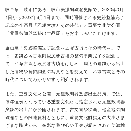
岐阜県土岐市にある土岐市美濃陶磁歴史館で、2023年3月
4日から2023年6月4日まで、同時開催される史跡整備完了
記念の企画展「乙塚古墳とその時代」と重要文化財公開
「元屋敷陶器窯跡出土品展」をお楽しみいただけます。
企画展「史跡整備完了記念～乙塚古墳とその時代～」で
は、史跡乙塚古墳附段尻巻古墳の整備事業完了を記念し
て、乙塚古墳と段尻巻古墳をはじめ、周辺の遺跡から出土
した遺物や発掘調査の写真などを交えて、乙塚古墳とその
時代についてわかりやすく紹介されます。
また、重要文化財公開「元屋敷陶器窯跡出土品展」では、
毎年恒例となっている重要文化財に指定された元屋敷陶器
窯跡の出土品が公開されます。古文書や絵画、他産地の陶
磁器などの関連資料とともに、重要文化財指定の大小さま
ざまな陶片から、多彩な遊び心や工夫が凝らされた美濃桃