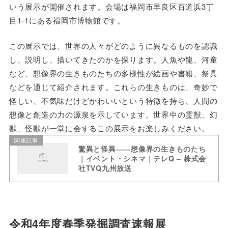
いう展示が開催されます。会場は福岡市早良区百道浜3丁
目1-1にある福岡市博物館です。
この展示では、世界の人々がどのように異なるものを認識
し、説明し、描いてきたのかを探ります。人魚や龍、河童
など、想像界の生きものたちの多様性が絵画や書籍、祭具
などを通じて紹介されます。これらの生きものは、奇妙で
怪しい、不気味だけどかわいいという特徴を持ち、人間の
想像と創造の力の源泉を示しています。世界中の霊獣、幻
獣、怪獣が一堂に会するこの展示をお楽しみください。
関連記事
驚異と怪異――想像界の生きものたち
｜イベント・シネマ｜テレQ – 株式会
社TVQ九州放送
令和4年度春季発掘調査速報展