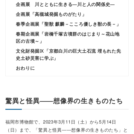
企画展 川とともに生きる―川と人の関係史―
企画展「高槻城発掘ものがたり」
春季企画展「聖獣 麒麟－こころ優しき獣の長－」
春期企画展「岩橋千塚古墳群のはじまり～花山地
区の古墳～」
文化財発掘Ⅸ「京都白川の巨大土石流 埋もれた先
史土砂災害に学ぶ」
おわりに
驚異と怪異――想像界の生きものたち
福岡市博物館で、2023年3月11日（土）から5月14日
（日）まで、「驚異と怪異――想像界の生きものたち」と