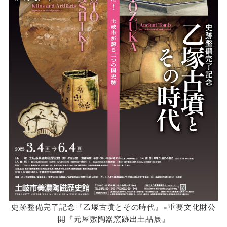
史跡整備完了記念『乙塚古墳とその時代』×重要文化財公
開『元屋敷陶器窯跡出土品展』