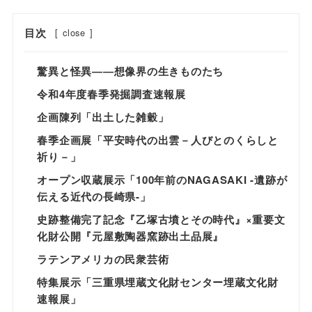
目次
[
close
]
驚異と怪異――想像界の生きものたち
令和4年度春季発掘調査速報展
企画陳列「出土した雑穀」
春季企画展「平安時代の出雲－人びとのくらしと
祈り－」
オープン収蔵展示「100年前のNAGASAKI -遺跡が
伝える近代の長崎県-」
史跡整備完了記念『乙塚古墳とその時代』×重要文
化財公開『元屋敷陶器窯跡出土品展』
ラテンアメリカの民衆芸術
特集展示「三重県埋蔵文化財センター埋蔵文化財
速報展」