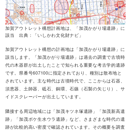
加賀アウトレット構想計画地は、「加茂かがり場遺跡」に
該当 出典：「いしかわ文化財ナビ」
加賀アウトレット構想の計画地は「加茂かがり場遺跡」に
該当します。「加茂かがり場遺跡」は過去の調査で古墳時
代の木器群が出土したことで知られる重要な考古学的遺跡
です。県番号607100に指定されており、種別は散布地と
されています。主な時代は古墳時代で、ここからは石器、
須恵器、土師器、砥石、銅環、石鏃（石製の矢じり）、サ
イドスクレーパーが出土しています。
隣接する周辺地域には「加茂キツネ塚遺跡」「加茂新高遺
跡」「加茂ボケ生水ウラ遺跡」など、さまざまな時代の遺
跡が比較的高い密度で確認されています。その概要を調査