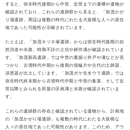
すると、弥生時代後期から中世、近世までの遺構や遺物が
確認されており、これらの遺跡群から見ると、「加茂かが
り場遺跡」周辺は複数の時代にわたる大規模な人々の居住
地であった可能性が示唆されています。
たとえば、「加茂キツネ塚遺跡」からは弥生時代後期の自
然河道や水路、時期不詳の土坑や耕作溝が確認されていま
す。「加茂新高遺跡」では中世の素掘り井戸や溝などが見
つかり、古墳時代中期から後期の埴輪片や古代の土師器、
須恵器が出土しています。「加茂ボケ生水ウラ遺跡」では
弥生時代終末期から古墳時代中期と中世の集落、そして近
世以降とみられる田畠の区画溝と水路が確認されていま
す。
これらの遺跡群の存在と確認されている遺物から、計画地
の「加茂かがり場遺跡」も複数の時代にわたる大規模な
人々の居住地であった可能性があります。このため、アウ