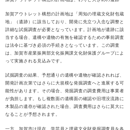
加賀アウトレット構想の計画地は「周知の埋蔵文化財包蔵
地」（遺跡）に該当しており、開発に先立つ入念な調整と
詳細な試掘調査が必要となっています。計画地が遺跡に該
当する場合、遺構や遺物の有無を確認するための事前調査
は法令に基づき必須の手続きとなっています。この調査
は、加賀市産業振興部文化振興課文化財保護グループによ
って実施される見込みです。
試掘調査の結果、予想通りの遺構や遺物が確認されれば、
開発計画次第ではさらに大規模な発掘調査へと進展する可
能性があります。その場合、発掘調査の調査費用は事業者
が負担します。もし複数面の遺構面の確認や旧埋没流路に
木製品の遺存が確認された場合、調査費用はさらに莫大に
なることが予想されます。
一方、加賀市は現在、学芸員と埋蔵文化財発掘調査員を各