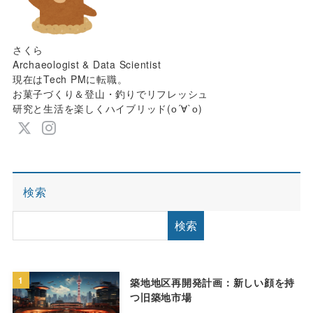
さくら
Archaeologist & Data Scientist
現在はTech PMに転職。
お菓子づくり＆登山・釣りでリフレッシュ
研究と生活を楽しくハイブリッド(о´∀`о)
検索
検索
1
築地地区再開発計画：新しい顔を持
つ旧築地市場