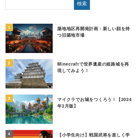
検索
1
築地地区再開発計画：新しい顔を持
つ旧築地市場
2
Minecraftで世界遺産の姫路城を再
現してみよう！
3
マイクラでお城をつくろう！【2024
年2月版】
4
【小学生向け】戦国武将を楽しく学