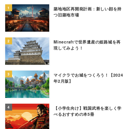
1
築地地区再開発計画：新しい顔を持
つ旧築地市場
2
Minecraftで世界遺産の姫路城を再
現してみよう！
3
マイクラでお城をつくろう！【2024
年2月版】
4
【小学生向け】戦国武将を楽しく学
べるおすすめの本5冊