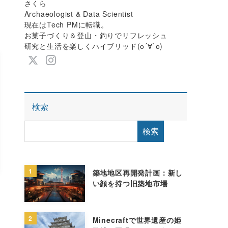
さくら
Archaeologist & Data Scientist
現在はTech PMに転職。
お菓子づくり＆登山・釣りでリフレッシュ
研究と生活を楽しくハイブリッド(о´∀`о)
検索
検索
1
築地地区再開発計画：新し
い顔を持つ旧築地市場
2
Minecraftで世界遺産の姫