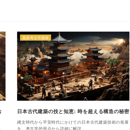
最新考古学講座
お
日本古代建築の技と知恵: 時を超える構造の秘密
縄文時代から平安時代にかけての日本古代建築技術の発展
を、考古学的視点から詳細に解説
す。