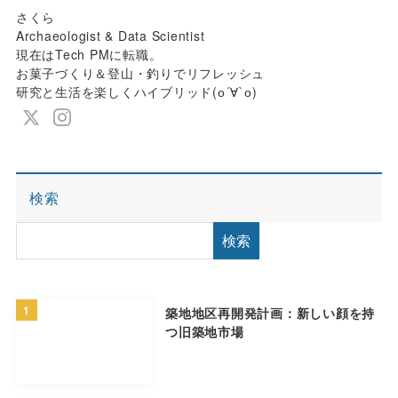
さくら
Archaeologist & Data Scientist
現在はTech PMに転職。
お菓子づくり＆登山・釣りでリフレッシュ
研究と生活を楽しくハイブリッド(о´∀`о)
検索
検索
1
築地地区再開発計画：新しい顔を持
つ旧築地市場