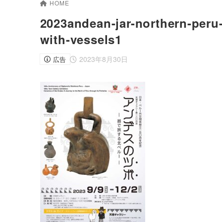
HOME
2023andean-jar-northern-peru-
with-vessels1
2023年8月30日
広告