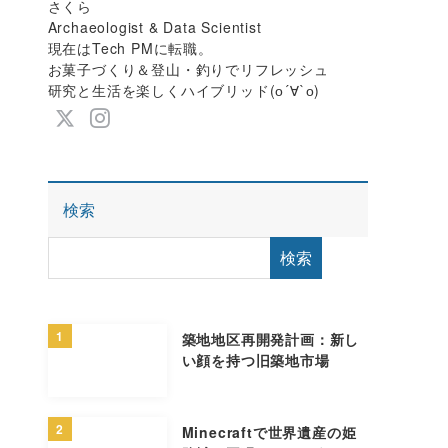
さくら
Archaeologist & Data Scientist
現在はTech PMに転職。
お菓子づくり＆登山・釣りでリフレッシュ
研究と生活を楽しくハイブリッド(о´∀`о)
検索
検索
1
築地地区再開発計画：新し
い顔を持つ旧築地市場
2
Minecraftで世界遺産の姫