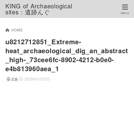
KING of Archaeological
sites：遺跡んぐ
HOME
u8212712851_Extreme-
heat_archaeological_dig_an_abstract
_high-_73cee6fc-8902-4212-b0e0-
e4b813960aea_1
2025年5月25日
広告