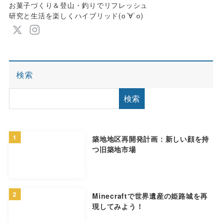
お菓子づくり＆登山・釣りでリフレッシュ
研究と生活を楽しくハイブリッド(о´∀`о)
検索
検索
1
築地地区再開発計画：新しい顔を持
つ旧築地市場
2
Minecraftで世界遺産の姫路城を再
現してみよう！