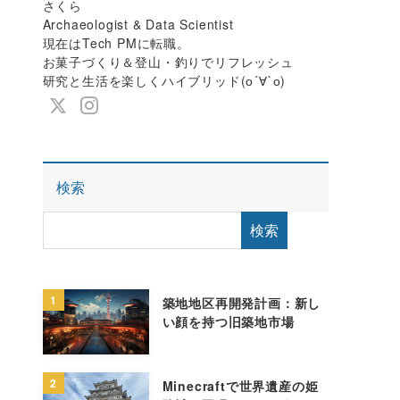
さくら
Archaeologist & Data Scientist
現在はTech PMに転職。
お菓子づくり＆登山・釣りでリフレッシュ
研究と生活を楽しくハイブリッド(о´∀`о)
検索
検索
1
築地地区再開発計画：新し
い顔を持つ旧築地市場
2
Minecraftで世界遺産の姫