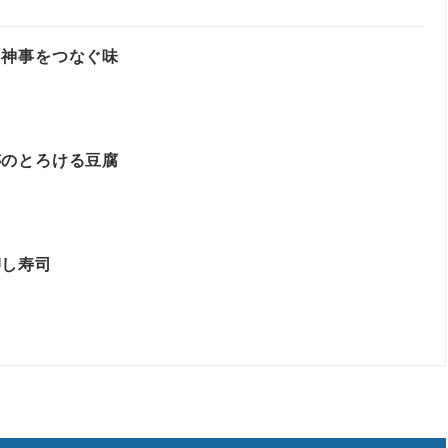
と神事をつなぐ味
跡のとろける豆腐
押し寿司