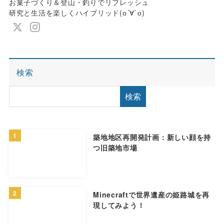
お菓子づくり＆登山・釣りでリフレッシュ
研究と生活を楽しくハイブリッド(о´∀`о)
検索
検索
1
築地地区再開発計画：新しい顔を持
つ旧築地市場
2
Minecraftで世界遺産の姫路城を再
現してみよう！