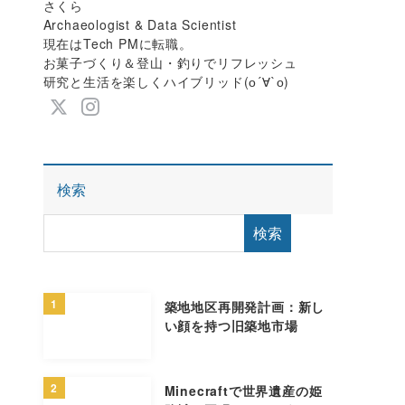
さくら
Archaeologist & Data Scientist
現在はTech PMに転職。
お菓子づくり＆登山・釣りでリフレッシュ
研究と生活を楽しくハイブリッド(о´∀`о)
検索
検索
1
築地地区再開発計画：新し
い顔を持つ旧築地市場
2
Minecraftで世界遺産の姫