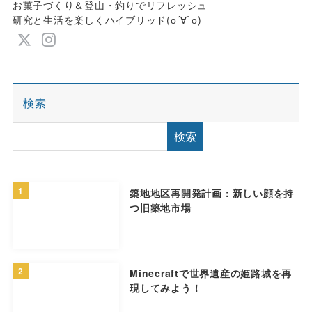
お菓子づくり＆登山・釣りでリフレッシュ
研究と生活を楽しくハイブリッド(о´∀`о)
検索
検索
1
築地地区再開発計画：新しい顔を持
つ旧築地市場
2
Minecraftで世界遺産の姫路城を再
現してみよう！