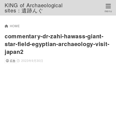
KING of Archaeological
sites：遺跡んぐ
HOME
commentary-dr-zahi-hawass-giant-
star-field-egyptian-archaeology-visit-
japan2
2023年9月30日
広告