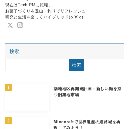
現在はTech PMに転職。
お菓子づくり＆登山・釣りでリフレッシュ
研究と生活を楽しくハイブリッド(о´∀`о)
検索
検索
1
築地地区再開発計画：新しい顔を持
つ旧築地市場
2
Minecraftで世界遺産の姫路城を再
現してみよう！