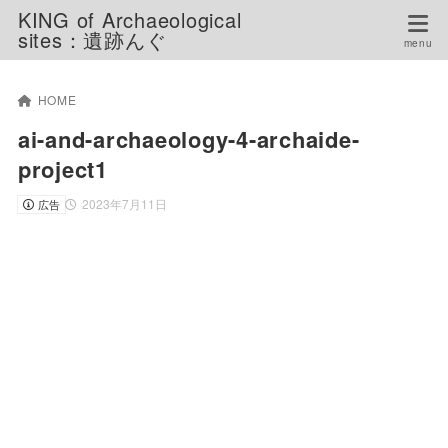
KING of Archaeological
sites：遺跡んぐ
HOME
ai-and-archaeology-4-archaide-
project1
2023年7月11日
広告