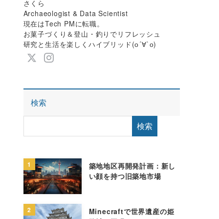
さくら
Archaeologist & Data Scientist
現在はTech PMに転職。
お菓子づくり＆登山・釣りでリフレッシュ
研究と生活を楽しくハイブリッド(о´∀`о)
検索
検索
1
築地地区再開発計画：新し
い顔を持つ旧築地市場
2
Minecraftで世界遺産の姫