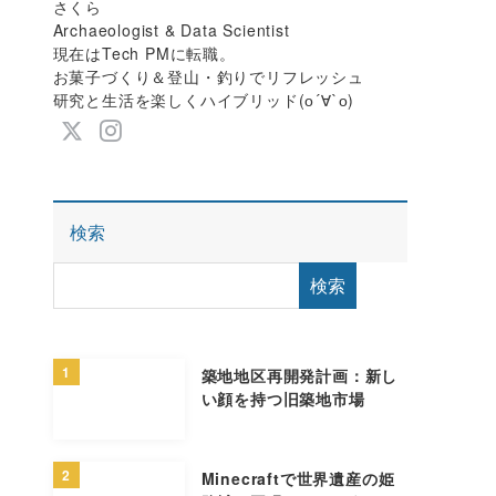
さくら
Archaeologist & Data Scientist
現在はTech PMに転職。
お菓子づくり＆登山・釣りでリフレッシュ
研究と生活を楽しくハイブリッド(о´∀`о)
検索
検索
1
築地地区再開発計画：新し
い顔を持つ旧築地市場
2
Minecraftで世界遺産の姫