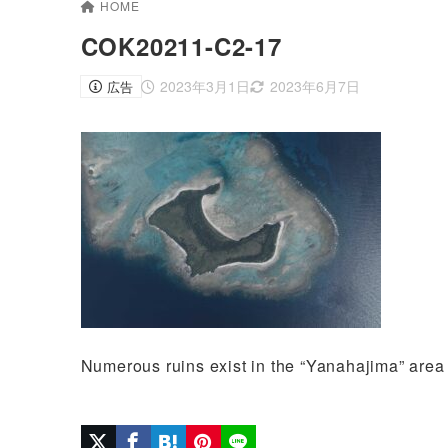
HOME
COK20211-C2-17
2023年3月1日
2023年6月7日
広告
Numerous ruins exist in the “Yanahajima” area