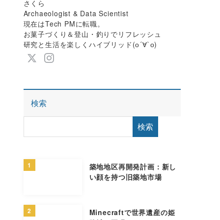
さくら
Archaeologist & Data Scientist
現在はTech PMに転職。
お菓子づくり＆登山・釣りでリフレッシュ
研究と生活を楽しくハイブリッド(о´∀`о)
検索
検索
1
築地地区再開発計画：新し
い顔を持つ旧築地市場
2
Minecraftで世界遺産の姫