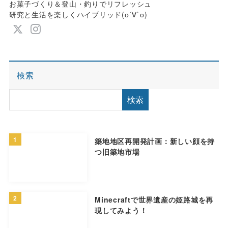
お菓子づくり＆登山・釣りでリフレッシュ
研究と生活を楽しくハイブリッド(о´∀`о)
検索
検索
1
築地地区再開発計画：新しい顔を持
つ旧築地市場
2
Minecraftで世界遺産の姫路城を再
現してみよう！