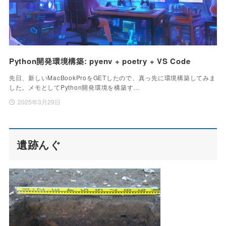
Python開発環境構築: pyenv + poetry + VS Code
先日、新しいMacBookProをGETしたので、真っ先に環境構築してみま
した。メモとしてPython開発環境を構築す…
2025年3月29日
遺跡んぐ