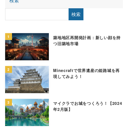
検索
検索
1
築地地区再開発計画：新しい顔を持
つ旧築地市場
2
Minecraftで世界遺産の姫路城を再
現してみよう！
3
マイクラでお城をつくろう！【2024
年2月版】