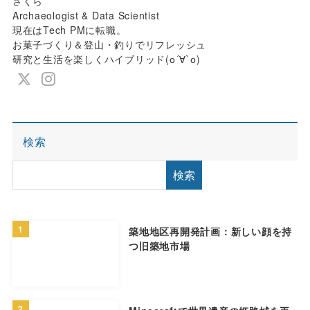
さくら
Archaeologist & Data Scientist
現在はTech PMに転職。
お菓子づくり＆登山・釣りでリフレッシュ
研究と生活を楽しくハイブリッド(о´∀`о)
検索
検索
1
築地地区再開発計画：新しい顔を持
つ旧築地市場
2