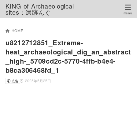
KING of Archaeological
sites：遺跡んぐ
HOME
u8212712851_Extreme-
heat_archaeological_dig_an_abstract
_high-_5709cd2c-5770-4ffb-b4e4-
b8ca306468fd_1
2025年5月25日
広告