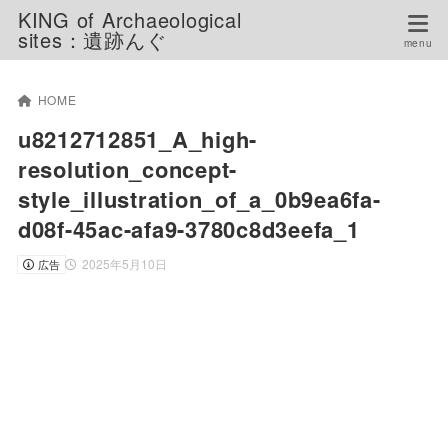
KING of Archaeological
sites：遺跡んぐ
HOME
u8212712851_A_high-
resolution_concept-
style_illustration_of_a_0b9ea6fa-
d08f-45ac-afa9-3780c8d3eefa_1
2025年5月10日
広告