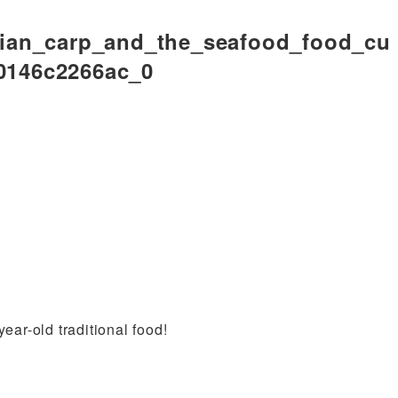
ian_carp_and_the_seafood_food_cu
40146c2266ac_0
year-old traditional food!