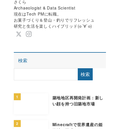
さくら
Archaeologist & Data Scientist
現在はTech PMに転職。
お菓子づくり＆登山・釣りでリフレッシュ
研究と生活を楽しくハイブリッド(о´∀`о)
検索
検索
1
築地地区再開発計画：新し
い顔を持つ旧築地市場
2
Minecraftで世界遺産の姫