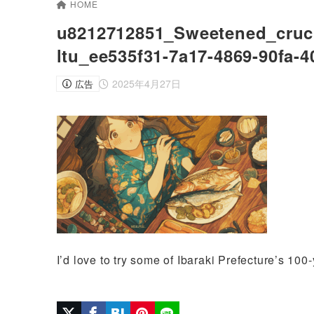
HOME
u8212712851_Sweetened_cruc
ltu_ee535f31-7a17-4869-90fa-
2025年4月27日
広告
I’d love to try some of Ibaraki Prefecture’s 100-